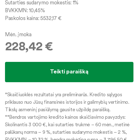
Sutarties sudarymo mokestis:
1
%
BVKKMN:
10,45
%
Paskolos kaina:
5532,17
€
Mėn. įmoka
228,42
€
*Skaičiuoklės rezultatai yra preliminarūs. Kredito sąlygos
priklauso nuo Jūsų finansinės istorijos ir galimybių vertinimo.
Tikslų asmeninį pasiūlymą gausite užpildę paraišką.
**Bendros vartojimo kredito kainos skaičiavimo pavyzdys:
Skolinantis 3 000 €, kai sutarties trukmė – 60 mėn., metinė
palūkanų norma – 9 %, sutarties sudarymo mokestis – 2 %,
BVKKMN – 10,32 %, bendra mokėtina suma – 3 796,50 €,