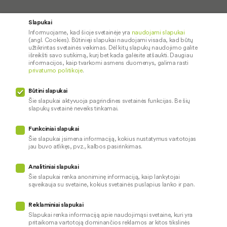
Kredito unija
Naudinga
Slapukai
Informuojame, kad šioje svetainėje yra
naudojami slapukai
Apie mus
Saugus paslaugų naudojimas
(angl. Cookies). Būtinieji slapukai naudojami visada, kad būtų
Kontaktai
Palūkanų normos
užtikrintas svetainės veikimas. Dėl kitų slapukų naudojimo galite
išreikšti savo sutikimą, kurį bet kada galėsite atšaukti. Daugiau
Karjera
Paslaugų teikimo sąlygos ir
informacijos, kaip tvarkomi asmens duomenys, galima rasti
privatumo politikoje
.
įkainiai
Socialinė atsakomybė
Paslaugų sutrikimai
Būtini slapukai
Pranešėjų apsauga
Šie slapukai aktyvuoja pagrindines svetainės funkcijas. Be šių
slapukų svetainė neveiks tinkamai.
Funkciniai slapukai
Mūsų veiklą prižiūri
Šie slapukai įsimena informaciją, kokius nustatymus vartotojas
jau buvo atlikęs, pvz., kalbos pasirinkimas.
Privatumo politika
Naudojami slapukai
Analitiniai slapukai
Pinigų plovimo prevencija
Šie slapukai renka anoniminę informaciją, kaip lankytojai
sąveikauja su svetaine, kokius svetainės puslapius lanko ir pan.
Skundų nagrinėjimas
© 2026 LKU kredito unijų grupė
Prieinamumo pareiškimas
Reklaminiai slapukai
Slapukai renka informaciją apie naudojimąsi svetaine, kuri yra
pritaikoma vartotoją dominančios reklamos ar kitos tikslinės