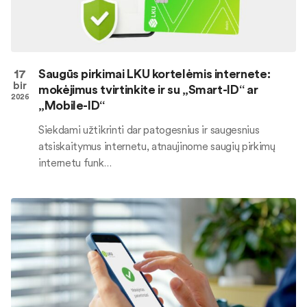
17
Saugūs pirkimai LKU kortelėmis internete:
bir
mokėjimus tvirtinkite ir su „Smart-ID“ ar
2026
„Mobile-ID“
Siekdami užtikrinti dar patogesnius ir saugesnius
atsiskaitymus internetu, atnaujinome saugių pirkimų
internetu funk…