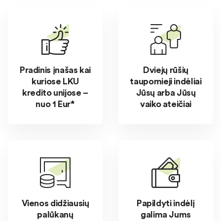
Pradinis įnašas kai
Dviejų rūšių
kuriose LKU
taupomieji indėliai
kredito unijose –
Jūsų arba Jūsų
nuo 1 Eur*
vaiko ateičiai
Vienos didžiausių
Papildyti indėlį
palūkanų
galima Jums