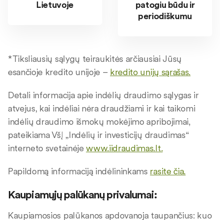
Lietuvoje
patogiu būdu ir
periodiškumu
*Tiksliausių sąlygų teiraukitės arčiausiai Jūsų
esančioje kredito unijoje –
kredito unijų sąrašas.
Detali informacija apie indėlių draudimo sąlygas ir
atvejus, kai indėliai nėra draudžiami ir kai taikomi
indėlių draudimo išmokų mokėjimo apribojimai,
pateikiama VšĮ „Indėlių ir investicijų draudimas“
interneto svetainėje
www.iidraudimas.lt
.
Papildomą informaciją indėlininkams
rasite čia.
Kaupiamųjų palūkanų privalumai:
Kaupiamosios palūkanos apdovanoja taupančius: kuo