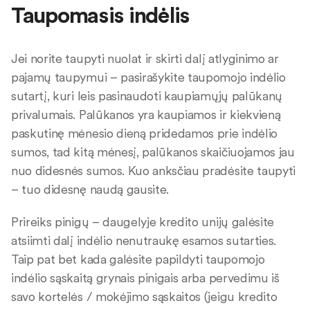
Taupomasis indėlis
Jei norite taupyti nuolat ir skirti dalį atlyginimo ar
pajamų taupymui – pasirašykite taupomojo indėlio
sutartį, kuri leis pasinaudoti kaupiamųjų palūkanų
privalumais. Palūkanos yra kaupiamos ir kiekvieną
paskutinę mėnesio dieną pridedamos prie indėlio
sumos, tad kitą mėnesį, palūkanos skaičiuojamos jau
nuo didesnės sumos. Kuo anksčiau pradėsite taupyti
– tuo didesnę naudą gausite.
Prireiks pinigų – daugelyje kredito unijų galėsite
atsiimti dalį indėlio nenutraukę esamos sutarties.
Taip pat bet kada galėsite papildyti taupomojo
indėlio sąskaitą grynais pinigais arba pervedimu iš
savo kortelės / mokėjimo sąskaitos (jeigu kredito