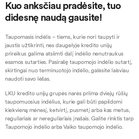
Kuo anksčiau pradėsite, tuo
didesnę naudą gausite!
Taupomasis indėlis – tiems, kurie nori taupyti ir
jaustis užtikrinti, nes daugelyje kredito unijų
prireikus galima atsiimti dalį indėlio nenutraukus
esamos sutarties. Pasirašę taupomojo indėlio sutartį,
skirtingai nuo terminuotojo indėlio, galėsite laisviau
naudoti savo lėšas.
LKU kredito unijų grupės narės priima dviejų rūšių
taupomuosius indėlius, kurie gali būti papildomi
kiekvieną mėnesį, ketvirtį, pusmetį arba kas metus,
reguliariais ar nereguliariais įnašais. Galite rinktis tarp
Taupomojo indėlio arba Vaiko taupomojo indėlio.