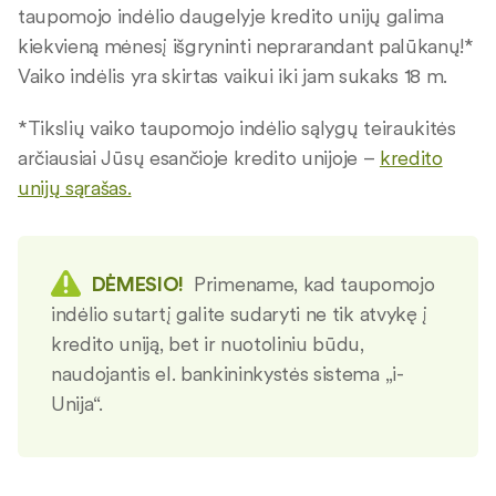
taupomojo indėlio daugelyje kredito unijų galima
kiekvieną mėnesį išgryninti neprarandant palūkanų!*
Vaiko indėlis yra skirtas vaikui iki jam sukaks 18 m.
*Tikslių vaiko taupomojo indėlio sąlygų teiraukitės
arčiausiai Jūsų esančioje kredito unijoje –
kredito
unijų sąrašas.
DĖMESIO!
Primename, kad taupomojo
indėlio sutartį galite sudaryti ne tik atvykę į
kredito uniją, bet ir nuotoliniu būdu,
naudojantis el. bankininkystės sistema „i-
Unija“.