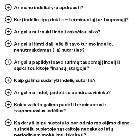
Ar mano indėliai yra apdrausti?
Kurį indėlio tipą rinktis – terminuotąjį ar taupomąjį?
Ar galiu nutraukti indėlį anksčiau laiko?
Ar galiu išimti dalį lėšų iš savo turimo indėlio,
nenutraukdamas (-a) sutarties?
Ar galiu papildyti savo turimą taupomąjį indėlį iš
sąskaitos kitoje finansų įstaigoje?
Kaip galima sudaryti indėlių sutartis?
Ar galima indėlį padėti su bendrasavininku?
Kokia valiuta galima padėti terminuotus ir
taupomuosius indėlius?
Ką daryti jeigu nustatyto periodinio mokėjimo dieną
su indėliu susietoje sąskaitoje nepakako lėšų
periodiniam mokėjimui įskaityti?