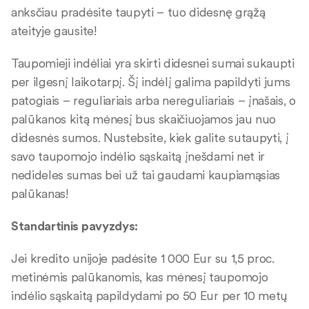
anksčiau pradėsite taupyti – tuo didesnę grąžą
ateityje gausite!
Taupomieji indėliai yra skirti didesnei sumai sukaupti
per ilgesnį laikotarpį. Šį indėlį galima papildyti jums
patogiais – reguliariais arba nereguliariais – įnašais, o
palūkanos kitą mėnesį bus skaičiuojamos jau nuo
didesnės sumos. Nustebsite, kiek galite sutaupyti, į
savo taupomojo indėlio sąskaitą įnešdami net ir
nedideles sumas bei už tai gaudami kaupiamąsias
palūkanas!
Standartinis pavyzdys:
Jei kredito unijoje padėsite 1 000 Eur su 1,5 proc.
metinėmis palūkanomis, kas mėnesį taupomojo
indėlio sąskaitą papildydami po 50 Eur per 10 metų