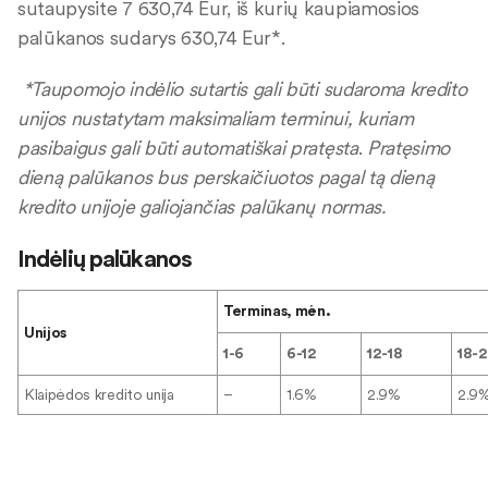
sutaupysite 7 630,74 Eur, iš kurių kaupiamosios
palūkanos sudarys 630,74 Eur*.
*Taupomojo indėlio sutartis gali būti sudaroma kredito
unijos nustatytam maksimaliam terminui, kuriam
pasibaigus gali būti automatiškai pratęsta
.
Pratęsimo
dieną palūkanos bus perskaičiuotos pagal tą dieną
kredito unijoje galiojančias palūkanų normas.
Indėlių palūkanos
Terminas, mėn.
Unijos
1-6
6-12
12-18
18-
Klaipėdos kredito unija
–
1.6%
2.9%
2.9