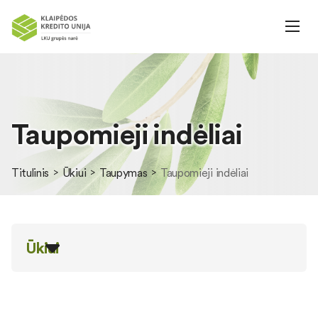
Taupomieji indėliai
Titulinis
Ūkiui
Taupymas
Taupomieji indėliai
Ūkiui