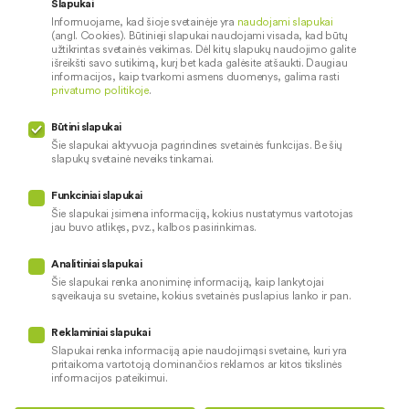
Slapukai
Informuojame, kad šioje svetainėje yra
naudojami slapukai
Apie mus
Saugus paslaugų naudojimas
(angl. Cookies). Būtinieji slapukai naudojami visada, kad būtų
Kontaktai
Palūkanų normos
užtikrintas svetainės veikimas. Dėl kitų slapukų naudojimo galite
išreikšti savo sutikimą, kurį bet kada galėsite atšaukti. Daugiau
Karjera
Paslaugų teikimo sąlygos ir
informacijos, kaip tvarkomi asmens duomenys, galima rasti
privatumo politikoje
.
įkainiai
Socialinė atsakomybė
Paslaugų sutrikimai
Būtini slapukai
Pranešėjų apsauga
Šie slapukai aktyvuoja pagrindines svetainės funkcijas. Be šių
slapukų svetainė neveiks tinkamai.
Funkciniai slapukai
Mūsų veiklą prižiūri
Šie slapukai įsimena informaciją, kokius nustatymus vartotojas
jau buvo atlikęs, pvz., kalbos pasirinkimas.
Privatumo politika
Naudojami slapukai
Analitiniai slapukai
Pinigų plovimo prevencija
Šie slapukai renka anoniminę informaciją, kaip lankytojai
sąveikauja su svetaine, kokius svetainės puslapius lanko ir pan.
Skundų nagrinėjimas
© 2026 LKU kredito unijų grupė
Prieinamumo pareiškimas
Reklaminiai slapukai
Slapukai renka informaciją apie naudojimąsi svetaine, kuri yra
pritaikoma vartotoją dominančios reklamos ar kitos tikslinės
informacijos pateikimui.
Teikti kredito paraišką
Susisiekite