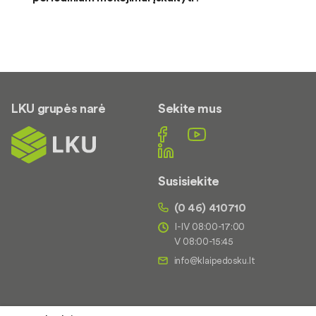
LKU grupės narė
Sekite mus
Susisiekite
(0 46) 410710
I-IV 08:00-17:00
V 08:00-15:45
Kredito unija
Naudinga