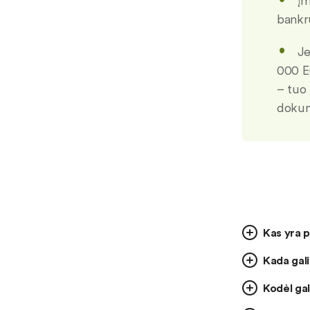
Įm
bankru
Je
000 Eu
– tuo
dokum
Kas yra p
Kada gali
Kodėl gal