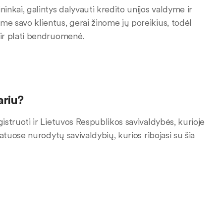
ninkai, galintys dalyvauti kredito unijos valdyme ir
ame savo klientus, gerai žinome jų poreikius, todėl
t ir plati bendruomenė.
ariu?
egistruoti ir Lietuvos Respublikos savivaldybės, kurioje
statuose nurodytų savivaldybių, kurios ribojasi su šia