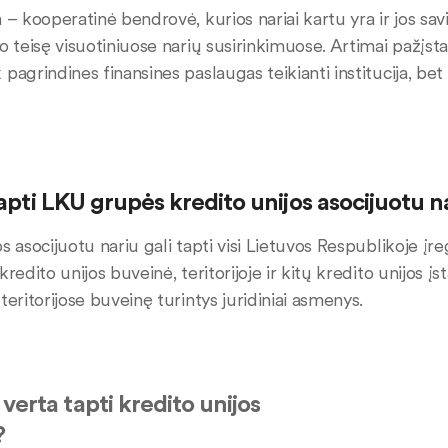
 – kooperatinė bendrovė, kurios nariai kartu yra ir jos savi
so teisę visuotiniuose narių susirinkimuose. Artimai pažįst
 pagrindines finansines paslaugas teikianti institucija, be
tapti LKU grupės kredito unijos asocijuotu n
s asocijuotu nariu gali tapti visi Lietuvos Respublikoje įr
kredito unijos buveinė, teritorijoje ir kitų kredito unijos į
teritorijose buveinę turintys juridiniai asmenys.
verta tapti kredito unijos
?