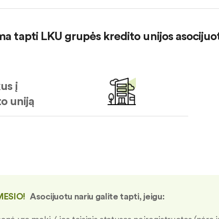
ma tapti LKU grupės kredito unijos asocijuo
us į
o uniją
ESIO!
Asocijuotu nariu galite tapti, jeigu: