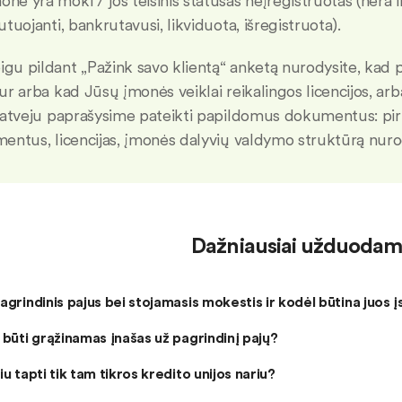
onė yra moki / jos teisinis statusas neįregistruotas (nėra i
tuojanti, bankrutavusi, likviduota, išregistruota).
igu pildant „Pažink savo klientą“ anketą nurodysite, kad 
r arba kad Jūsų įmonės veiklai reikalingos licencijos, arba
 atveju paprašysime pateikti papildomus dokumentus: pi
entus, licencijas, įmonės dalyvių valdymo struktūrą nu
Dažniausiai užduodami
agrindinis pajus bei stojamasis mokestis ir kodėl būtina juos į
 būti grąžinamas įnašas už pagrindinį pajų?
iu tapti tik tam tikros kredito unijos nariu?