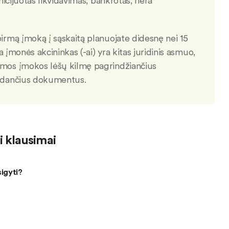
nicijuotas likvidavimas, bankrotas, nėra
pirmą įmoką į sąskaitą planuojate didesnę nei 15
 įmonės akcininkas (-ai) yra kitas juridinis asmuo,
rmos įmokos lėšų kilmę pagrindžiančius
rodančius dokumentus.
 klausimai
sigyti?