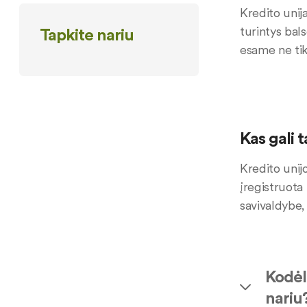
Kredito unija
turintys bal
Tapkite nariu
esame ne tik
Kas gali 
Kredito unijo
įregistruota 
savivaldybe, 
Kodėl 
nariu