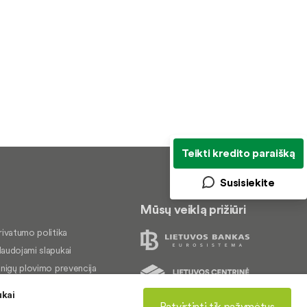
Teikti kredito paraišką
Susisiekite
Mūsų veiklą prižiūri
rivatumo politika
audojami slapukai
inigų plovimo prevencija
kundų nagrinėjimas
ukai
rieinamumo pareiškimas
Patvirtinti tik pažymėtus