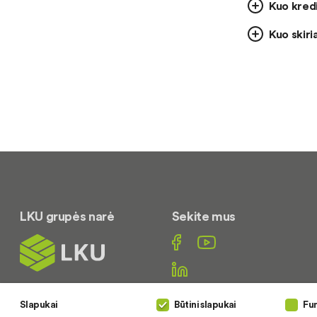
Kuo kredi
Kuo skiri
LKU grupės narė
Sekite mus
Slapukai
Būtini slapukai
Fun
Susisiekite