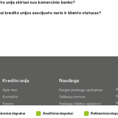
to unija skiriasi nuo komercinio banko?
asi kredito unijos asocijuoto nario ir kliento statusas?
Kredito unija
Naudinga
P
Apie mus
Saugus paslaugų naudojimas
N
Kontaktai
Palūkanų normos
P
Karjera
Paslaugų teikimo sąlygos ir
įkainiai
S
Socialinė atsakomybė
kciniai slapukai
Analitiniai slapukai
Reklaminiai slap
Paslaugų sutrikimai
P