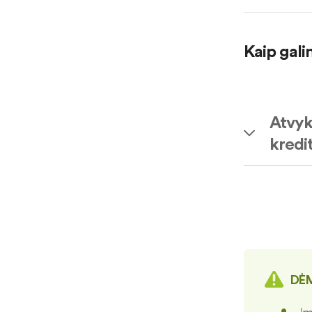
Kaip gali
Atvyk
kredit
DĖM