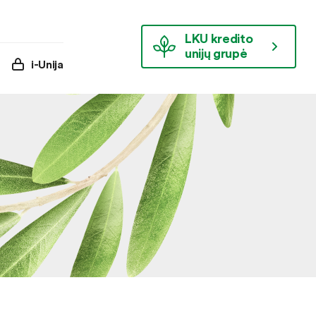
LKU kredito
unijų grupė
i-Unija