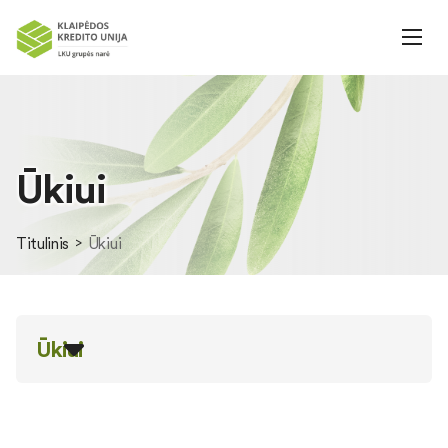
Ūkiui
Titulinis
Ūkiui
Ūkiui